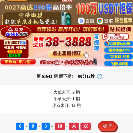
第
61643
期 距下期：
00
分
12
秒
大单
未开:
2
期
小单
未开:
1
期
小双
未开:
12
期
6
9
3
18
大
双
咪牌
+
+
=
-