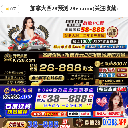
加拿大西28预测 28vp.com(关注收藏)
白天