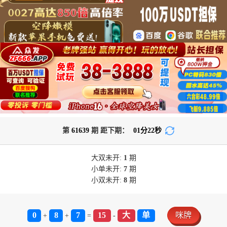
第
61639
期 距下期：
01
分
22
秒
大双
未开:
1
期
小单
未开:
7
期
小双
未开:
8
期
0
8
7
15
大
单
咪牌
+
+
=
-