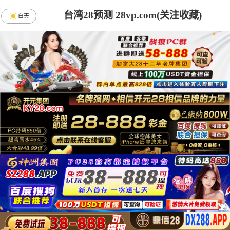
台湾28预测 28vp.com(关注收藏)
白天