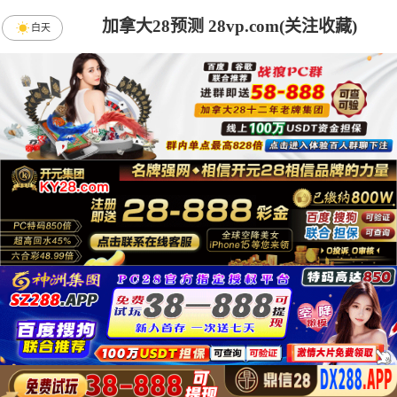
加拿大28预测 28vp.com(关注收藏)
白天