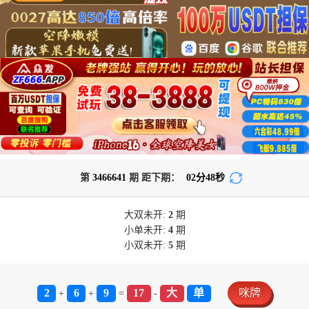
第
3466641
期 距下期：
02
分
48
秒
大双
未开:
2
期
小单
未开:
4
期
小双
未开:
5
期
2
6
9
17
大
单
咪牌
+
+
=
-